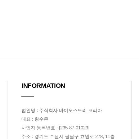
INFORMATION
법인명 : 주식회사 바이오스토리 코리아
대표 : 황순무
사업자 등록번호 : [235-87-01023]
주소 : 경기도 수원시 팔달구 효원로 278, 11층