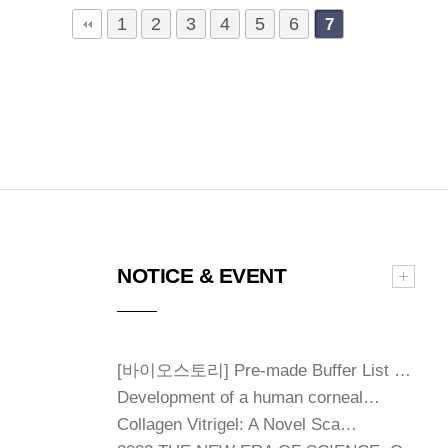
1
2
3
4
5
6
7
NOTICE & EVENT
[바이오스토리] Pre-made Buffer List …
Development of a human corneal…
Collagen Vitrigel: A Novel Sca…